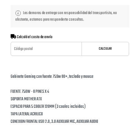
Las demoras de entrega son responsabilidad del transportista, no
obstante, estamos para responderte consultas.
Calculá el costo de envío
CALCULAR
Gabinete Gaming con fuente 759w 80+, teclado y mouse
FUENTE 750W - 8 PINES X 4
SOPORTA MOTHER ATX
ESPACIO PARA 5 COOLER 120MM (3 cooles incluidos)
TAPA LATERAL ACRILICO
CONEXION FRONTAL USB 2.0, 3.0 AUXILIAR MIC, AUXILIAR AUDIO