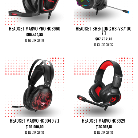
HEADSET MARVO PRO HG8960
HEADSET SHENLONG HS-VS7100
7.1
$110.420,55
$117.782,70
CONSULTAR CUOTAS
CONSULTAR CUOTAS
HEADSET MARVO HG9049 7.1
HEADSET MARVO HG8929
$128.000,00
$136.185,15
CONSULTAR CUOTAS
CONSULTAR CUOTAS