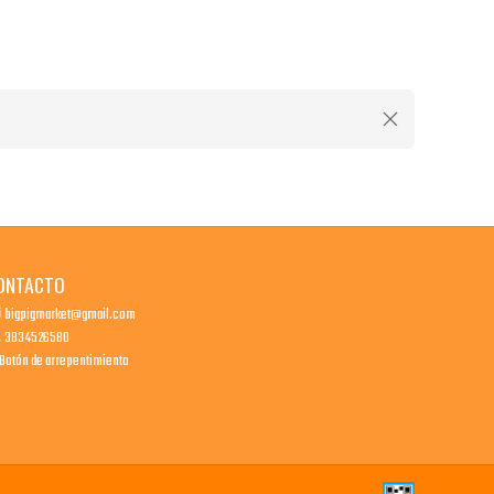
ONTACTO
bigpigmarket@gmail.com
3834526580
Botón de arrepentimiento