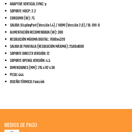
ADAPTIVE VERTICAL SYNC: y
SOPORTE HDCP: 2.2
CONSUMO (W): 75
SALIDA: DisplayPort (Versión 1.4) / HDMI (Versión 2.0) / DL-DVI-D
ALIMENTACIÓN RECOMENDADA (W): 300
RESOLUCIÓN MÁXIMA DIGITAL: 7680x4320
SALIDA DE PANTALLA (RESOLUCIÓN MÁXIMA): 2560x1600
SOPORTE DIRECTX VERSIÓN: 12
SOPORTE OPENGL VERSIÓN: 4.5
DIMENSIONES (MM): 215 x 112 x 38
PESO: 444
DISEÑO TÉRMICO: Fansink
MEDIOS DE PAGO