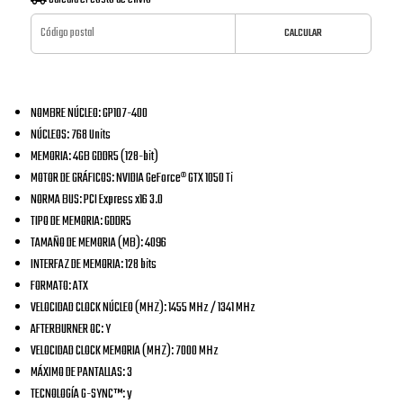
CALCULAR
NOMBRE NÚCLEO: GP107-400
NÚCLEOS: 768 Units
MEMORIA: 4GB GDDR5 (128-bit)
MOTOR DE GRÁFICOS: NVIDIA GeForce® GTX 1050 Ti
NORMA BUS: PCI Express x16 3.0
TIPO DE MEMORIA: GDDR5
TAMAÑO DE MEMORIA (MB): 4096
INTERFAZ DE MEMORIA: 128 bits
FORMATO: ATX
VELOCIDAD CLOCK NÚCLEO (MHZ): 1455 MHz / 1341 MHz
AFTERBURNER OC: Y
VELOCIDAD CLOCK MEMORIA (MHZ): 7000 MHz
MÁXIMO DE PANTALLAS: 3
TECNOLOGÍA G-SYNC™: y