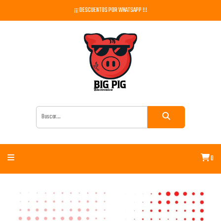
¡¡¡ DESCUENTOS POR WHATSAPP !!!
0