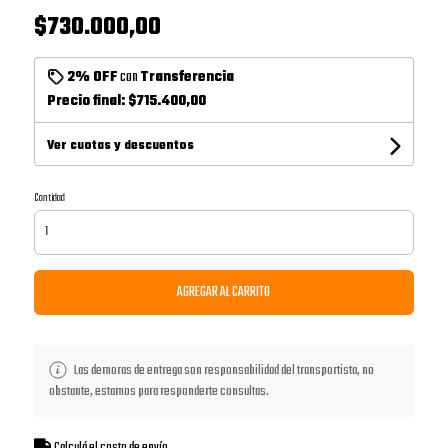
$730.000,00
2% OFF
con
Transferencia
Precio final:
$715.400,00
Ver cuotas y descuentos
Cantidad
AGREGAR AL CARRITO
Las demoras de entrega son responsabilidad del transportista, no
obstante, estamos para responderte consultas.
Calculá el costo de envío