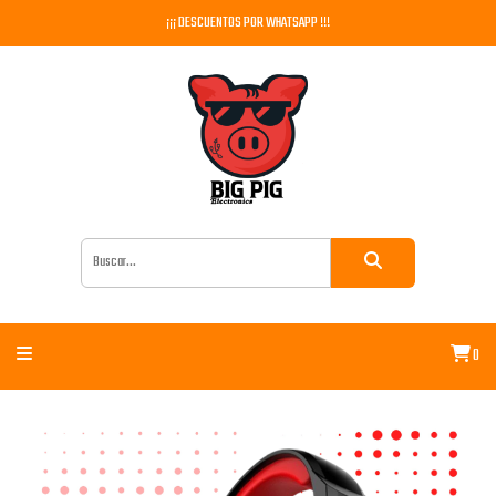
¡¡¡ DESCUENTOS POR WHATSAPP !!!
0