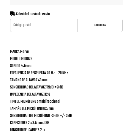
Calculá el costo de envío
CALCULAR
MARCA Marvo
MODELO HG8928
SONIDO Estéreo
FRECUENCIA DE RESPUESTA 20 Hz – 20 KHz
TAMAÑO DE ALTAVOZ 40 mm
SENSIBILIDAD DEL ALTAVOZ 119dB ± 3 dB
IMPEDENCIA DEL ALTAVOZ 32 O
TIPO DE MICRÓFONO omnidireccional
TAMAÑO DEL MICRÓFONO 6x5mm
SENSIBILIDAD DEL MICRÓFONO -36dB +/- 3 dB
CONECTORES 2 x 3.5 mm,USB
LONGITUD DEL CABLE 2.2 m