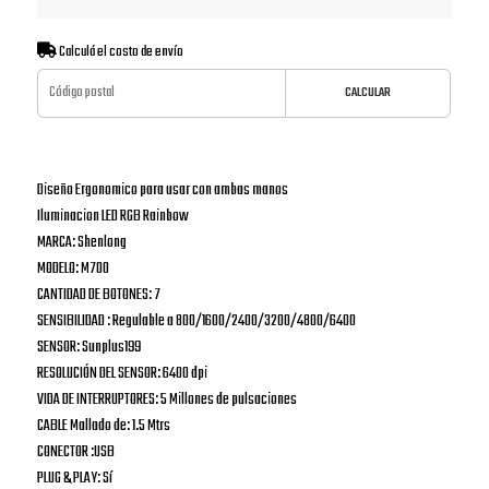
Calculá el costo de envío
CALCULAR
Diseño Ergonomico para usar con ambas manos
Iluminacion LED RGB Rainbow
MARCA: Shenlong
MODELO: M700
CANTIDAD DE BOTONES: 7
SENSIBILIDAD : Regulable a 800/1600/2400/3200/4800/6400
SENSOR: Sunplus199
RESOLUCIÓN DEL SENSOR: 6400 dpi
VIDA DE INTERRUPTORES: 5 Millones de pulsaciones
CABLE Mallado de: 1.5 Mtrs
CONECTOR :USB
PLUG & PLAY: Sí