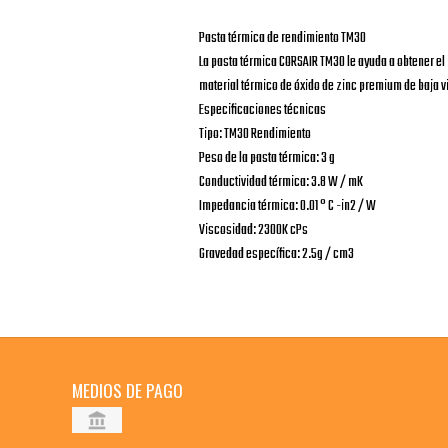
Pasta térmica de rendimiento TM30
La pasta térmica CORSAIR TM30 le ayuda a obtener e
material térmico de óxido de zinc premium de baja vi
Especificaciones técnicas
Tipo: TM30 Rendimiento
Peso de la pasta térmica: 3 g
Conductividad térmica: 3.8 W / mK
Impedancia térmica: 0.01 ° C -in2 / W
Viscosidad: 2300K cPs
Gravedad específica: 2.5g / cm3
MEDIOS DE PAGO