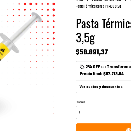
Pasta Térmica Corsair TM30 3,5g
Pasta Térmic
3,5g
$58.891,37
2% OFF
con
Transferenc
Precio final:
$57.713,54
Ver cuotas y descuentos
Cantidad
AGR