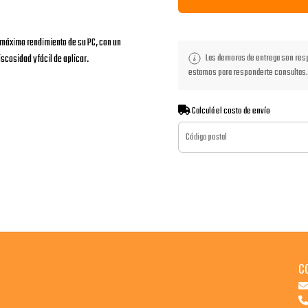
l máximo rendimiento de su PC, con un
Las demoras de entrega son respo
scosidad y fácil de aplicar.
estamos para responderte consultas.
Calculá el costo de envío
C