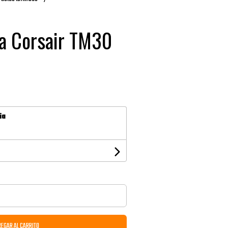
a Corsair TM30
ia
EGAR AL CARRITO