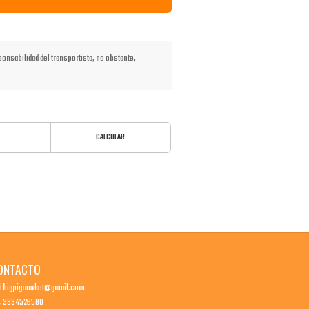
nsabilidad del transportista, no obstante,
CALCULAR
ONTACTO
bigpigmarket@gmail.com
3834526580